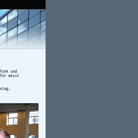
funk und 
für meist
stag,